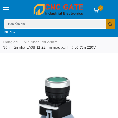
0
Bo PLC
Trang chủ
/
Nút Nhấn Phi 22mm
/
Nút nhấn nhả LA38-11 22mm màu xanh lá có đèn 220V