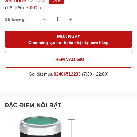
36.000₫
42.000₫
-14%
(Tiết kiệm:
6.000₫
)
Số lượng:
MUA NGAY
Giao hàng tận nơi hoặc nhận tại cửa hàng
THÊM VÀO GIỎ
Gọi đặt mua
02466512233
(7:30 - 22:00)
ĐẶC ĐIỂM NỔI BẬT