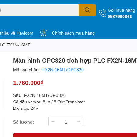
Gọi mua hàng
0587980666
 thiệu về Havicom
Chính sách mua hàng
 PLC FX2N-16MT
Màn hình OPC320 tích hợp PLC FX2N-16M
Mã sản phẩm:
FX2N-16MT/OPC320
1.760.000₫
SKU: FX2N-16MT/OPC320
Số đầu vào/ra: 8 In / 8 Out Transistor
Điện áp: 24V
Số lượng: