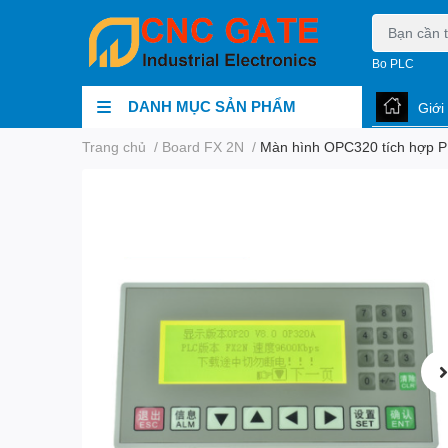
Bo PLC
DANH MỤC SẢN PHẨM
Giới
Trang chủ
/
Board FX 2N
/
Màn hình OPC320 tích hợp