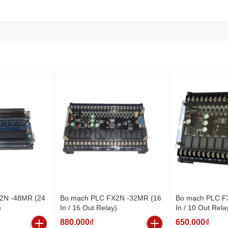
2N -48MR (24
Bo mạch PLC FX2N -32MR (16
Bo mạch PLC F
)
In / 16 Out Relay)
In / 10 Out Rela
880.000₫
650.000₫