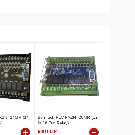
X2N -24MR (14
Bo mạch PLC FX2N -20MR (12
y)
In / 8 Out Relay)
600.000₫