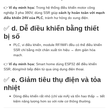
👉
Ví dụ minh họa:
Trong hệ thống điều khiển motor công
nghiệp 3 pha 380V, dùng SSR giúp
cách ly hoàn toàn với mạch
điều khiển 24V của PLC
, tránh hư hỏng do xung điện.
✅
d. Dễ điều khiển bằng thiết
bị số
PLC, vi điều khiển, module RF/WiFi đều có thể điều khiển
SSR chỉ bằng một chân xuất tín hiệu → đơn giản hóa
mạch.
👉
Ví dụ minh họa:
Smart home dùng ESP32 để điều khiển
SSR, đóng/mở bếp điện từ qua ứng dụng điện thoại.
✅
e. Giảm tiêu thụ điện và tỏa
nhiệt
Dòng điều khiển rất nhỏ (chỉ vài mA) và tổn hao thấp → tiết
kiệm năng lượng hơn so với role cơ thông thường.