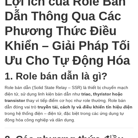
Lợi ích của Role Bán
Dẫn Thông Qua Các
Phương Thức Điều
Khiển – Giải Pháp Tối
Ưu Cho Tự Động Hóa
1. Role bán dẫn là gì?
Role bán dẫn (Solid State Relay – SSR) là thiết bị chuyển mạch
điện tử, sử dụng linh kiện bán dẫn như
triac, thyristor hoặc
transistor
thay vì tiếp điểm cơ học như role thường. Role bán
dẫn đóng vai trò
truyền tải, cách ly và điều khiển tín hiệu điện
trong hệ thống điện – điện tử, đặc biệt trong các ứng dụng tự
động hóa công nghiệp và dân dụng.