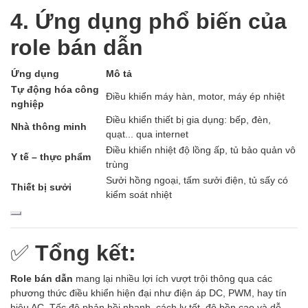
4. Ứng dụng phổ biến của
role bán dẫn
Ứng dụng
Mô tả
Tự động hóa công
Điều khiển máy hàn, motor, máy ép nhiệt
nghiệp
Điều khiển thiết bị gia dụng: bếp, đèn,
Nhà thông minh
quạt... qua internet
Điều khiển nhiệt độ lồng ấp, tủ bảo quản vô
Y tế – thực phẩm
trùng
Sưởi hồng ngoại, tấm sưởi điện, tủ sấy có
Thiết bị sưởi
kiểm soát nhiệt
✅
Tổng kết:
Role bán dẫn
mang lại nhiều lợi ích vượt trội thông qua các
phương thức điều khiển hiện đại như điện áp DC, PWM, hay tín
hiệu AC. Tốc độ phản hồi nhanh, cách ly tốt, độ bền cao và dễ