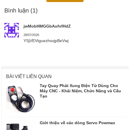
Bình luận
(1)
jwMobHMGGbAofvfHdZ
28/07/2026
YSjVEVtguezhsvjpBeVwj
BÀI VIẾT LIÊN QUAN
Tay Quay Phát Xung Điện Từ Dùng Cho
Máy CNC - Khái Niệm, Chức Năng và Cấu
Tạo
Giới thiệu về các dòng Servo Powmax