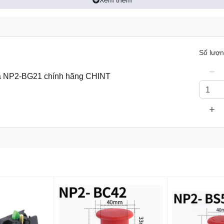
út nhấn NP2-BG21:
Số lượn
-BG21:
khóa NP2-BG21 chính hãng CHINT
 điểm
 nhiệt độ trong 24h không được vượt quá 35°C