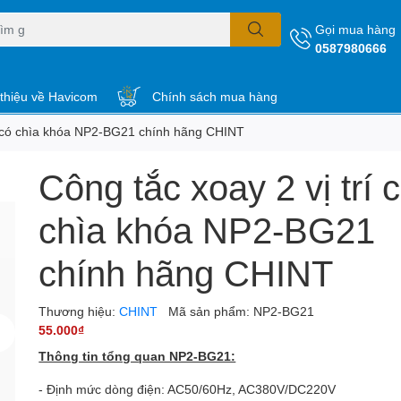
Gọi mua hàng
0587980666
 thiệu về Havicom
Chính sách mua hàng
rí có chìa khóa NP2-BG21 chính hãng CHINT
Công tắc xoay 2 vị trí 
chìa khóa NP2-BG21
chính hãng CHINT
Thương hiệu:
CHINT
Mã sản phẩm:
NP2-BG21
55.000₫
Thông tin tổng quan NP2-BG21:
- Định mức dòng điện: AC50/60Hz, AC380V/DC220V