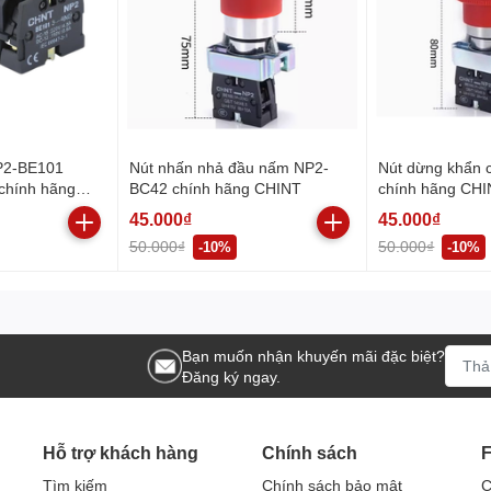
uyển không vượt quá 50% khi nhiệt độ cao nhất là 40°
21:
P2-BE101
Nút nhấn nhả đầu nấm NP2-
Nút dừng khẩn
chính hãng
BC42 chính hãng CHINT
chính hãng CH
ương XB2 ZB2-
t động
45.000₫
45.000₫
50.000₫
50.000₫
-10%
-10%
h thước của NP2-BG21:
Bạn muốn nhận khuyến mãi đặc biệt?
Đăng ký ngay.
Hỗ trợ khách hàng
Chính sách
 động của động cơ trong các hệ thống công nghiệp. Nó cho phép người
Tìm kiếm
Chính sách bảo mật
C