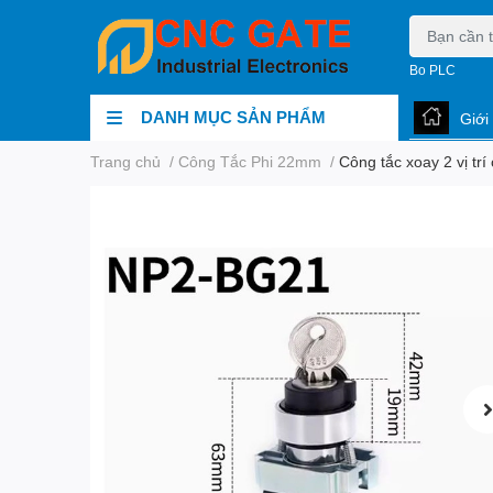
Bo PLC
DANH MỤC SẢN PHẨM
Giới
Trang chủ
/
Công Tắc Phi 22mm
/
Công tắc xoay 2 vị t