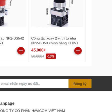
 cấp NP2-BS542
Công tắc xoay 2 vị trí tự nhả
INT
NP2-BD53 chính hãng CHINT
45.000₫
50.000₫
-10%
Đăng ký
Fanpage
 dùng bật/tắt và điều khiển động cơ một cách thuận
ÔNG TY CỔ PHẦN HAVICOM VIỆT NAM