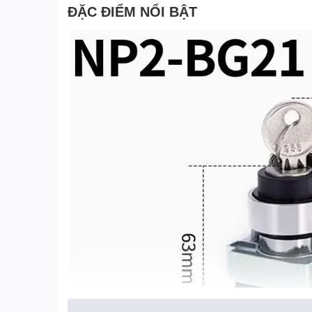
ĐẶC ĐIỂM NỔI BẬT