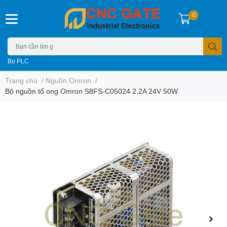
0
Bo PLC
Trang chủ
/
Nguồn Omron
/
Bộ nguồn tổ ong Omron S8FS-C05024 2.2A 24V 50W