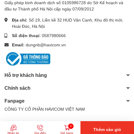
Giấy phép kinh doanh dịch số 0105986728 do Sở Kế hoạch và
tăng tuổi thọ của thiết bị
đầu tư Thành phố Hà Nội cấp ngày 07/09/2012
Địa chỉ:
Số 19, Liền kề 32 HUD Vân Canh, Khu đô thị mới,
Nguồn cấp
100 – 
Hoài Đức, Hà Nội
Số điện thoại:
0587980666
Điện áp ngõ ra
24VDC.
Email:
dungnb@havicom.vn
Dòng điện ngõ ra
2.2A
Công suất tiêu thụ
50W
Hỗ trợ khách hàng
Bảo vệ quá tải ngõ ra
Có. Tự
Chính sách
Bảo vệ quá áp
Bộ ngu
Fanpage
CÔNG TY CỔ PHẦN HAVICOM VIỆT NAM
Hiển thị ngõ ra
Đèn le
© Bản quyền thuộc về
CÔNG TY CỔ PHẦN HAVICOM VIỆT NAM
|
Nhiệt độ làm việc
−20 đế
0
Thêm vào giỏ
Cung cấp bởi
Sapo
Nhắn tin
Gọi điện
Giỏ hàng